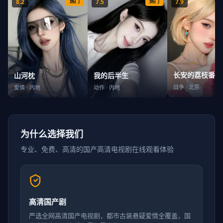
8.2
热门
7.5
热门
7.9
长安的荔枝番外
我的后半生
山河枕
战争
·
北京
动作
·
内地
爱情
·
内地
为什么选择我们
专业、免费、高清的
国产高清电视剧在线观看
体验
高清国产剧
严选全网高清国产电视剧，都市古装悬疑爱情全覆盖，国