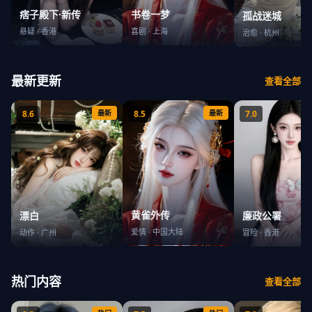
书卷一梦
痞子殿下·新传
孤战迷城
喜剧
·
上海
悬疑
·
香港
治愈
·
杭州
最新更新
查看全部
8.6
最新
8.5
最新
7.0
黄雀外传
漂白
廉政公署
爱情
·
中国大陆
动作
·
广州
冒险
·
香港
热门内容
查看全部