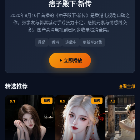
痞子殿下·新传
2020年8月16日首播的《痞子殿下·新传》是香港电视剧口碑之
作。张学友与郭富城对手戏张力十足，悬疑元素与情感线交
织，国产高清电视剧已同步收录超清全集。
悬疑
香港
连载中
更新至24集
立即播放
精选推荐
查看全部
9.1
精选
8.9
精选
7.2